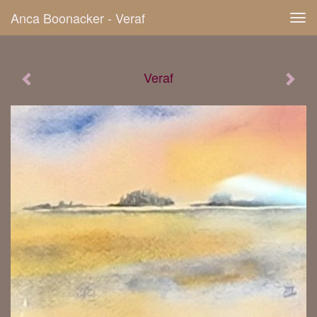
Anca Boonacker - Veraf
Tog
navi
Veraf