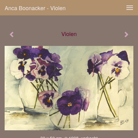
Anca Boonacker - Violen
Tog
navi
Violen