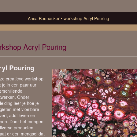
Anca Boonacker
workshop Acryl Pouring
rkshop Acryl Pouring
ryl Pouring
eze creatieve workshop
 je in een paar uur
verschillende
twerken. Onder
eiding leer je hoe je
gieten met vloeibare
verf, additieven en
conen. Door het mengen
diverse producten
taat er een mengsel dat