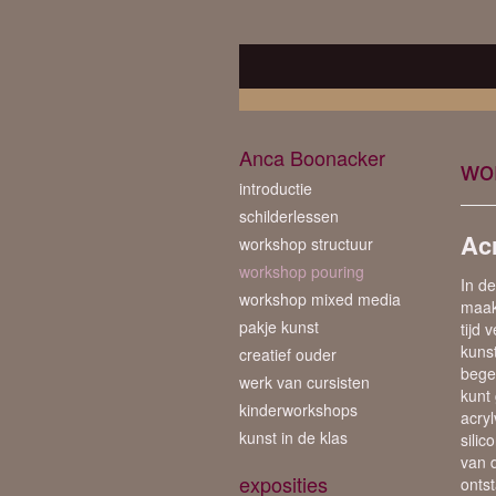
Anca Boonacker
wo
introductie
schilderlessen
Ac
workshop structuur
workshop pouring
In d
workshop mixed media
maak
pakje kunst
tijd 
kuns
creatief ouder
begel
werk van cursisten
kunt 
kinderworkshops
acryl
kunst in de klas
sili
van 
exposities
onts