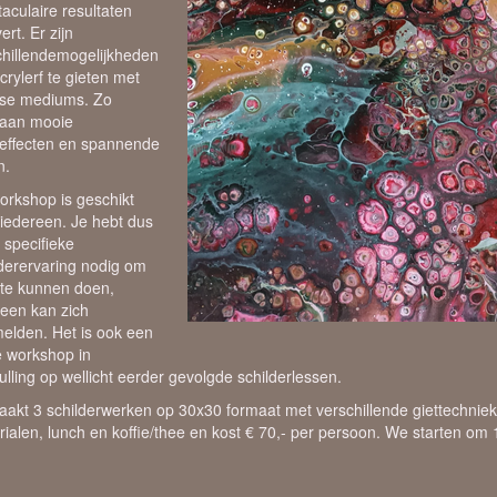
aculaire resultaten
ert. Er zijn
chillendemogelijkheden
rylerf te gieten met
rse mediums. Zo
taan mooie
reffecten en spannende
n.
orkshop is geschikt
 iedereen. Je hebt dus
 specifieke
lderervaring nodig om
te kunnen doen,
reen kan zich
elden. Het is ook een
e workshop in
lling op wellicht eerder gevolgde schilderlessen.
aakt 3 schilderwerken op 30x30 formaat met verschillende giettechnieke
rialen, lunch en koffie/thee en kost € 70,- per persoon. We starten om