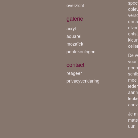
spect
overzicht
oplev
vers
galerie
om ac
dive
acryl
onts
aquarel
kleu
mozaïek
celle
pentekeningen
De w
voor
contact
geen
reageer
schi
mee 
privacyverklaring
iede
aanm
leuk
aanvu
Je m
mate
uur.