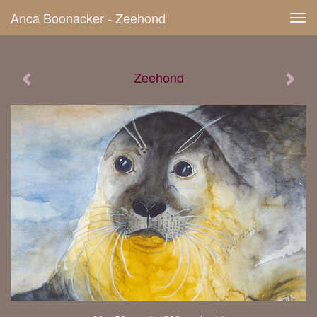
Anca Boonacker - Zeehond
Tog
navi
Zeehond