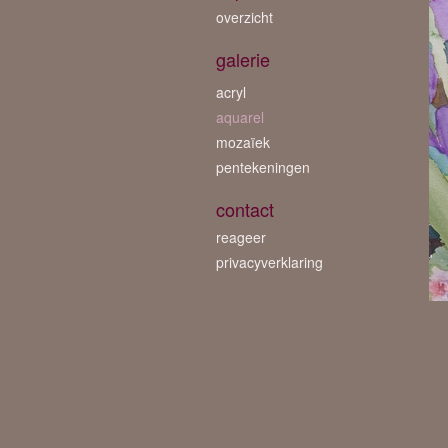
overzicht
galerie
acryl
aquarel
mozaïek
pentekeningen
contact
reageer
privacyverklaring