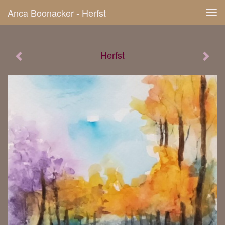
Anca Boonacker - Herfst
Tog
navi
Herfst