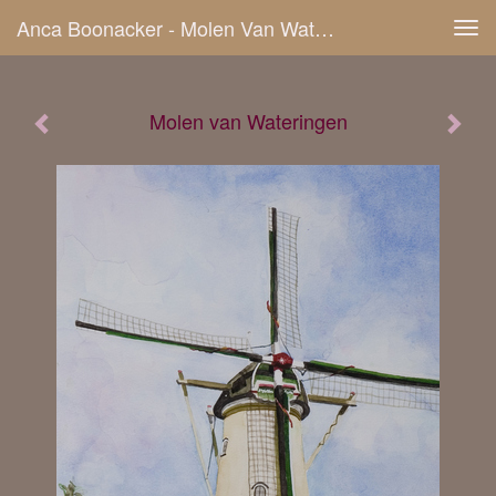
Anca Boonacker - Molen Van Wateringen
Tog
navi
Molen van Wateringen