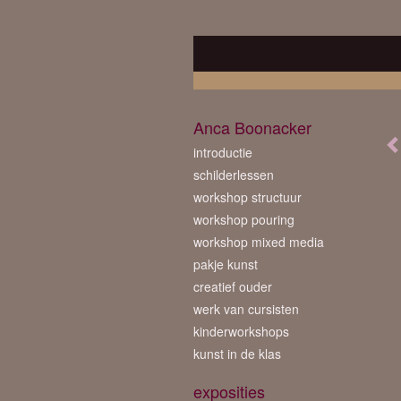
Anca Boonacker
introductie
schilderlessen
workshop structuur
workshop pouring
workshop mixed media
pakje kunst
creatief ouder
werk van cursisten
kinderworkshops
kunst in de klas
exposities