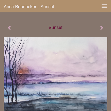
Anca Boonacker - Sunset
Tog
navi
Sunset