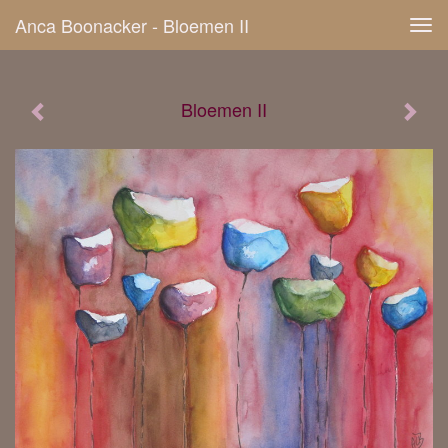
Anca Boonacker - Bloemen II
Tog
navi
Bloemen II