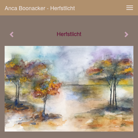
Anca Boonacker - Herfstlicht
Tog
navi
Herfstlicht