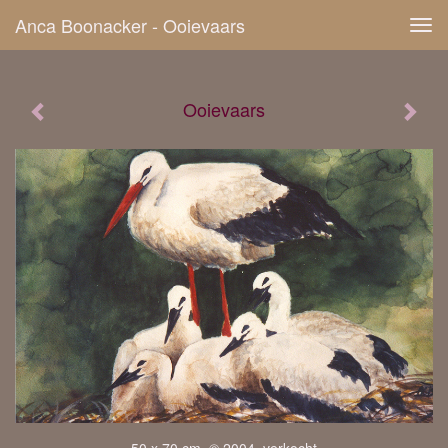
Anca Boonacker - Ooievaars
Tog
navi
Ooievaars