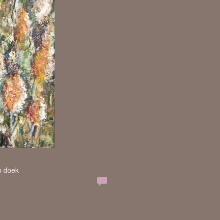
p doek