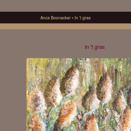
Anca Boonacker
In 't gras
In 't gras