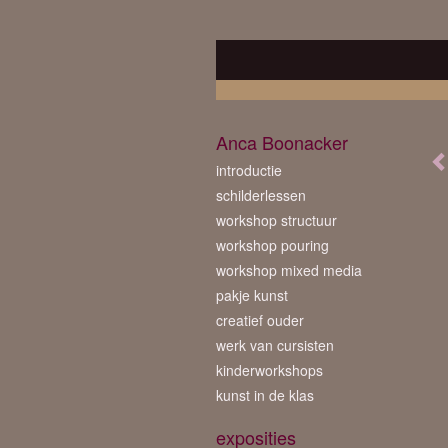
Anca Boonacker
introductie
schilderlessen
workshop structuur
workshop pouring
workshop mixed media
pakje kunst
creatief ouder
werk van cursisten
kinderworkshops
kunst in de klas
exposities