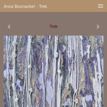
Anca Boonacker - Trek
Tog
navi
Trek