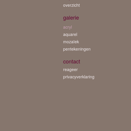
overzicht
galerie
acryl
aquarel
mozaïek
pentekeningen
contact
reageer
privacyverklaring