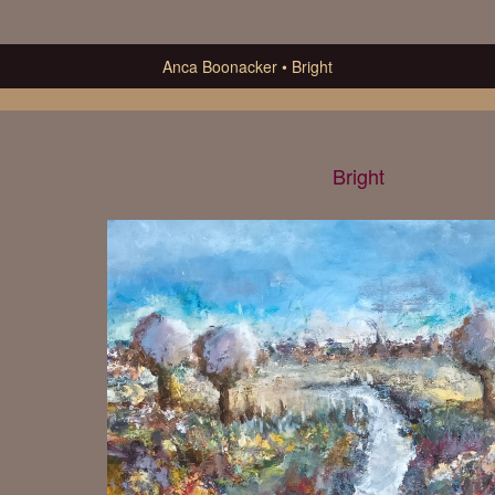
Anca Boonacker
Bright
Bright