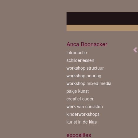
Anca Boonacker
introductie
schilderlessen
workshop structuur
workshop pouring
workshop mixed media
pakje kunst
creatief ouder
werk van cursisten
kinderworkshops
kunst in de klas
exposities