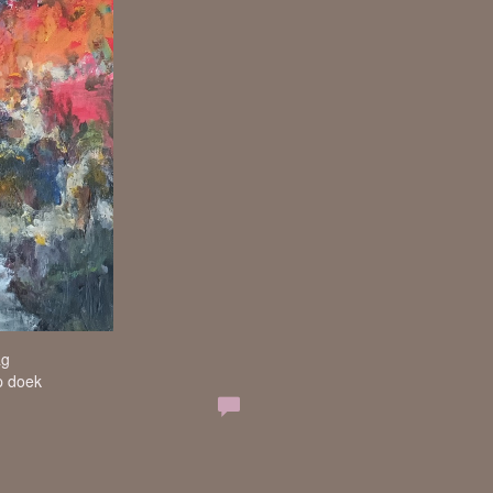
ag
p doek